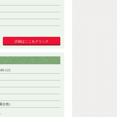
詳細はここをクリック
-121
園台他）
。