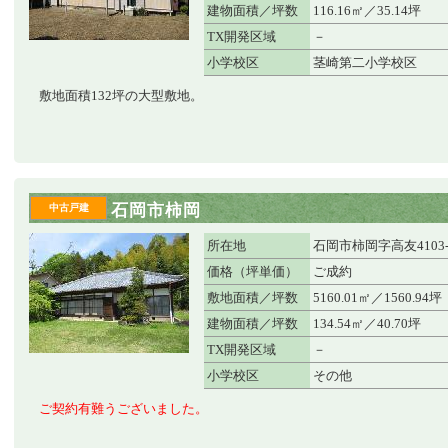
建物面積／坪数
116.16㎡／35.14坪
TX開発区域
－
小学校区
茎崎第二小学校区
敷地面積132坪の大型敷地。
石岡市柿岡
中古戸建
所在地
石岡市柿岡字高友4103
価格（坪単価）
ご成約
敷地面積／坪数
5160.01㎡／1560.94坪
建物面積／坪数
134.54㎡／40.70坪
TX開発区域
－
小学校区
その他
ご契約有難うございました。