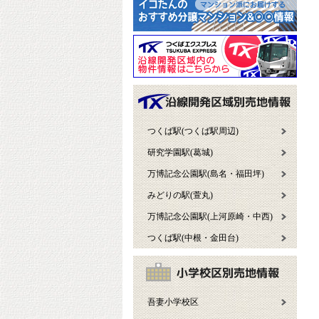
つくば駅(つくば駅周辺)
研究学園駅(葛城)
万博記念公園駅(島名・福田坪)
みどりの駅(萱丸)
万博記念公園駅(上河原崎・中西)
つくば駅(中根・金田台)
吾妻小学校区