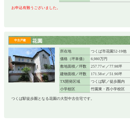
お申込有難うございました。
花園
中古戸建
所在地
つくば市花園52-19他
価格（坪単価）
6,980万円
敷地面積／坪数
257.77㎡／77.98坪
建物面積／坪数
171.58㎡／51.90坪
TX開発区域
つくば駅／徒歩圏内
小学校区
竹園東・西小学校区
つくば駅徒歩圏となる花園の大型中古住宅です。