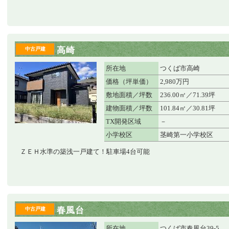
高崎
中古戸建
所在地
つくば市高崎
価格（坪単価）
2,980万円
敷地面積／坪数
236.00㎡／71.39坪
建物面積／坪数
101.84㎡／30.81坪
TX開発区域
－
小学校区
茎崎第一小学校区
ＺＥＨ水準の築浅一戸建て！駐車場4台可能
春風台
中古戸建
所在地
つくば市春風台39-5