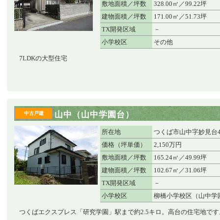
敷地面積／坪数
328.00㎡／99.22坪
建物面積／坪数
171.00㎡／51.73坪
TX開発区域
－
小学校区
その他
7LDKの大型住宅
山中（山中学園台）
中古戸建
所在地
つくば市山中字妙見台480
価格（坪単価）
2,150万円
敷地面積／坪数
165.24㎡／49.99坪
建物面積／坪数
102.67㎡／31.06坪
TX開発区域
－
小学校区
柳橋小学校区（山中学
つくばエクスプレス「研究学園」駅まで約2.5キロ。高台の住宅地です