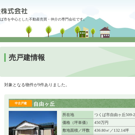
ば市を中心とした不動産売買・仲介の専門会社です。
売戸建情報
対象となる物件が9件ありました。
自由ヶ丘
中古戸建
所在地
つくば市自由ヶ丘509-2
価格（坪単価）
450万円
敷地面積／坪数
436.80㎡／132.14坪