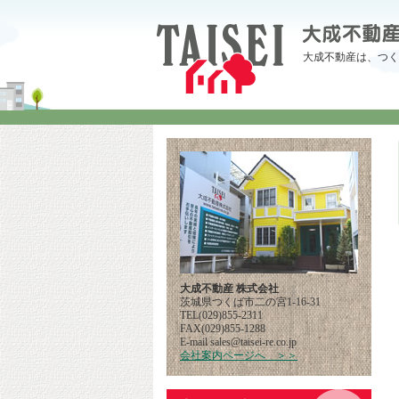
大成不動産は、つく
大成不動産 株式会社
茨城県つくば市二の宮1-16-31
TEL(029)855-2311
FAX(029)855-1288
E-mail
pj.oc.er-iesiat@selas
会社案内ページへ ＞＞