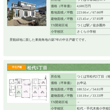
価格（坪単価）
4,680万円
敷地面積／坪数
223.66㎡／67.66坪
建物面積／坪数
125.45㎡／37.95坪
TX開発区域
つくば駅／徒歩圏外
小学校区
さくら小学校
景観緑地に面した東南角地の築7年の中古戸建てです。
松代5丁目
中古戸建
所在地
つくば市松代5丁目（
価格（坪単価）
お申込
敷地面積／坪数
180.52㎡／54.61坪
建物面積／坪数
110.19㎡／33.33坪
TX開発区域
－
小学校区
松代・手代木南小学校