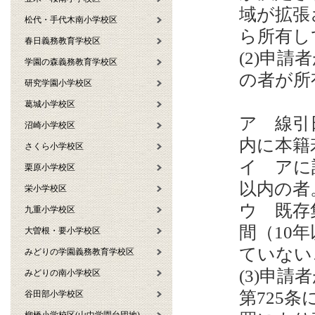
域が拡張
松代・手代木南小学校区
ら所有
春日義務教育学校区
(2)申
学園の森義務教育学校区
の者が所
研究学園小学校区
葛城小学校区
ア 線引
沼崎小学校区
内に本
さくら小学校区
イ アに
栗原小学校区
以内
栄小学校区
ウ 既存
九重小学校区
間（10
大曽根・要小学校区
ていな
みどりの学園義務教育学校区
(3)申
みどりの南小学校区
第725
谷田部小学校区