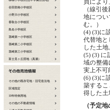
買により
柳橋小学校区(山中学園台団地)
谷田部南小学校区
（線引後
小野川小学校区
地につい
香取台小学校区
む。）
島名小学校区
(4) (
茎崎第一小学校区
代替地と
茎崎第二小学校区
した土
茎崎第三小学校区
(5) (
富士見ヶ丘団地（真瀬）
域の整備
実上不可
(6) (
その他の既存宅地・旧宅造法地
築するこ
区域指定
得した土
10年特例用地
その他の不動産情報
（予定地