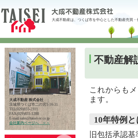
大成不動産は、つくば市を中心とした不動産売買・
不動産解
これからもメ
ます。
大成不動産 株式会社
茨城県つくば市二の宮1-16-31
TEL(029)855-2311
FAX(029)855-1288
10年特例と
E-mail
pj.oc.er-iesiat@selas
会社案内ページへ ＞＞
旧包括承認基