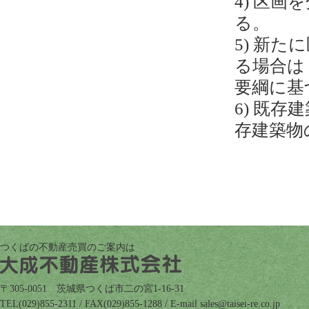
4) 区
る。
5) 新
る場合は
要綱に基
6) 既
存建築物
つくばの不動産売買のご案内は
〒305-0051 茨城県つくば市二の宮1-16-31
TEL(029)855-2311 / FAX(029)855-1288 / E-mail
pj.oc.er-iesiat@selas