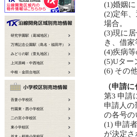
(1)婚
(2)定
場合。
(3)現
研究学園駅（葛城地区）
き、借家
万博記念公園駅（島名・福田坪）
(4)疾
みどりの駅（萱丸地区）
(5)U
上河原崎・中西地区
(6) 
中根・金田台地区
（申請に
第3 申
吾妻小学校区
申請人の
竹園東・西小学校区
の各号
二の宮小学校区
(1) 
東小学校区
が決定さ
並木・桜南小学校区