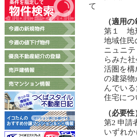
て
（適用の
第１ 地
地域住民
ニュニテ
らみた社
活圏を構
の建築物
んでいる
住宅につ
（必要性
第2 申
いずれか