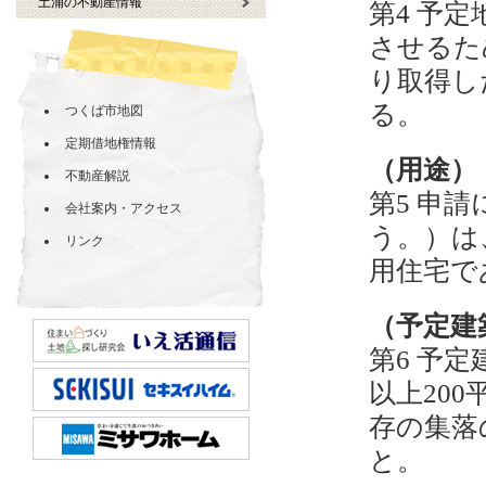
土浦の不動産情報
第4 予
させるた
り取得し
る。
つくば市地図
定期借地権情報
（用途）
不動産解説
第5 申
会社案内・アクセス
う。）は
リンク
用住宅で
（予定建
第6 予
以上20
存の集落
と。