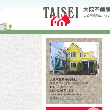
大成不動産は、つく
大成不動産 株式会社
茨城県つくば市二の宮1-16-31
TEL(029)855-2311
FAX(029)855-1288
E-mail
pj.oc.er-iesiat@selas
会社案内ページへ ＞＞