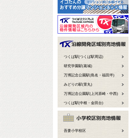
つくば駅(つくば駅周辺)
研究学園駅(葛城)
万博記念公園駅(島名・福田坪)
みどりの駅(萱丸)
万博記念公園駅(上河原崎・中西)
つくば駅(中根・金田台)
吾妻小学校区