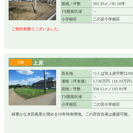
面積／坪数
301.35㎡／91.16坪
TX開発区域
－
小学校区
二の宮小学校区
ご契約有難うございました。
上原
土地
所在地
つくば市上原字野口309
価格（坪単価）
1,730万円（16.33万円
面積／坪数
350.11㎡／105.91坪
TX開発区域
－
小学校区
二の宮小学校区
緑豊かな水田風景が望める10年特例用地。二の宮在住者は建築可能。