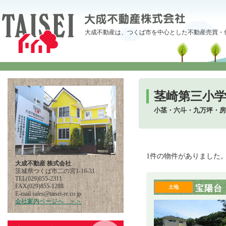
大成不動産は、つくば市を中心とした不動産売買・
茎崎第三小
小茎・六斗・九万坪・房
1件の物件がありました
大成不動産 株式会社
茨城県つくば市二の宮1-16-31
TEL(029)855-2311
FAX(029)855-1288
宝陽台
土地
E-mail
pj.oc.er-iesiat@selas
会社案内ページへ ＞＞