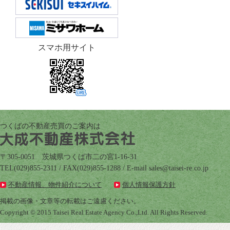
スマホ用サイト
つくばの不動産売買のご案内は
〒305-0051 茨城県つくば市二の宮1-16-31
TEL(029)855-2311 / FAX(029)855-1288 / E-mail
pj.oc.er-iesiat@selas
不動産情報、物件紹介について
個人情報保護方針
掲載の画像・文章等の転載はご遠慮ください。
Copyright © 2015 Taisei Real Estate Agency Co.,Ltd. All Rights Reserved.