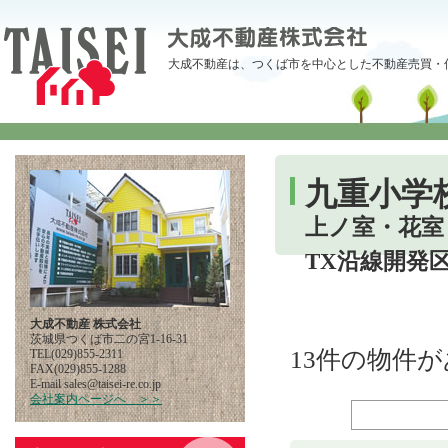
大成不動産は、つくば市を中心とした不動産売買・
九重小学
上ノ室・花室
TX沿線開発
大成不動産 株式会社
茨城県つくば市二の宮1-16-31
13件の物件
TEL(029)855-2311
FAX(029)855-1288
E-mail
pj.oc.er-iesiat@selas
会社案内ページへ ＞＞