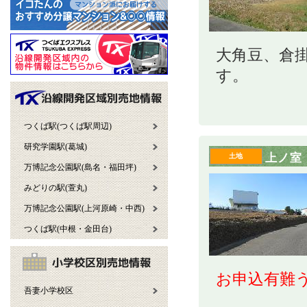
大角豆、倉
す。
つくば駅(つくば駅周辺)
研究学園駅(葛城)
上ノ室
土地
万博記念公園駅(島名・福田坪)
みどりの駅(萱丸)
万博記念公園駅(上河原崎・中西)
つくば駅(中根・金田台)
お申込有難
吾妻小学校区