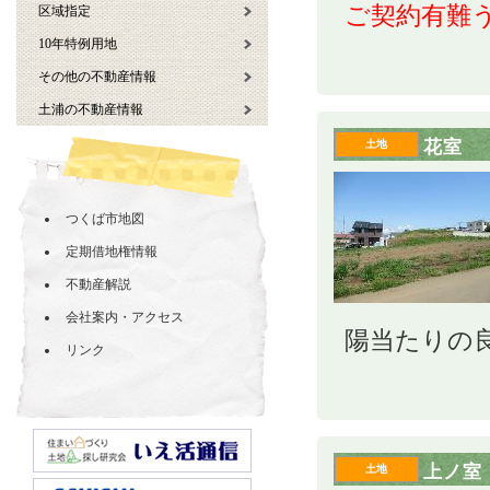
ご契約有難
区域指定
10年特例用地
その他の不動産情報
土浦の不動産情報
花室
土地
つくば市地図
定期借地権情報
不動産解説
会社案内・アクセス
陽当たりの
リンク
上ノ室
土地