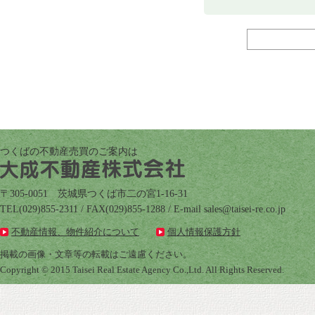
つくばの不動産売買のご案内は
〒305-0051 茨城県つくば市二の宮1-16-31
TEL(029)855-2311 / FAX(029)855-1288 / E-mail
pj.oc.er-iesiat@selas
不動産情報、物件紹介について
個人情報保護方針
掲載の画像・文章等の転載はご遠慮ください。
Copyright © 2015 Taisei Real Estate Agency Co.,Ltd. All Rights Reserved.