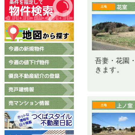
花室
土地
吾妻・花園
きます。
上ノ室
土地