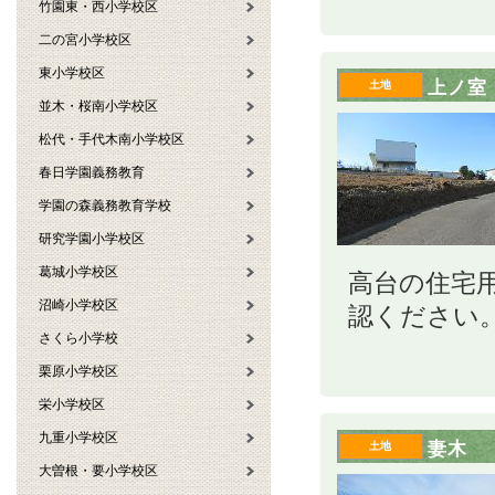
竹園東・西小学校区
二の宮小学校区
東小学校区
上ノ室
土地
並木・桜南小学校区
松代・手代木南小学校区
春日学園義務教育
学園の森義務教育学校
研究学園小学校区
葛城小学校区
高台の住宅
沼崎小学校区
認ください
さくら小学校
栗原小学校区
栄小学校区
九重小学校区
妻木
土地
大曽根・要小学校区