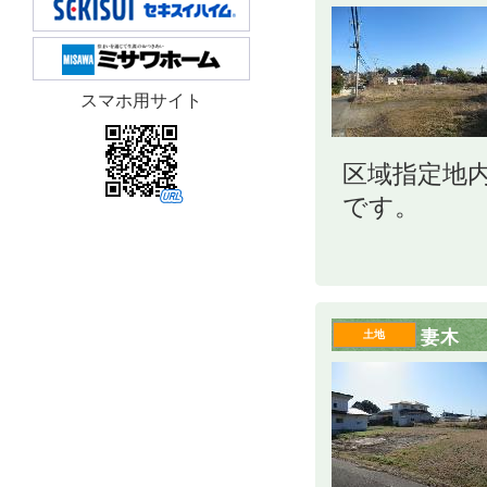
スマホ用サイト
区域指定地
です。
妻木
土地