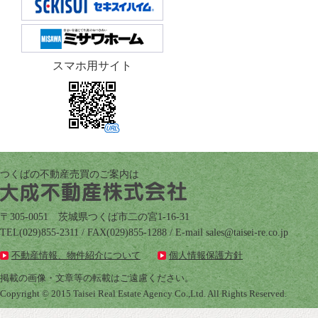
スマホ用サイト
つくばの不動産売買のご案内は
〒305-0051 茨城県つくば市二の宮1-16-31
TEL(029)855-2311 / FAX(029)855-1288 / E-mail
pj.oc.er-iesiat@selas
不動産情報、物件紹介について
個人情報保護方針
掲載の画像・文章等の転載はご遠慮ください。
Copyright © 2015 Taisei Real Estate Agency Co.,Ltd. All Rights Reserved.