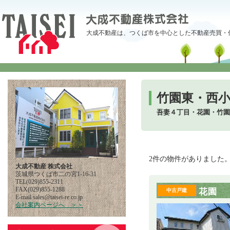
大成不動産は、つくば市を中心とした不動産売買・
竹園東・西
吾妻４丁目・花園・竹園
2件の物件がありました
大成不動産 株式会社
茨城県つくば市二の宮1-16-31
TEL(029)855-2311
FAX(029)855-1288
花園
中古戸建
E-mail
pj.oc.er-iesiat@selas
会社案内ページへ ＞＞