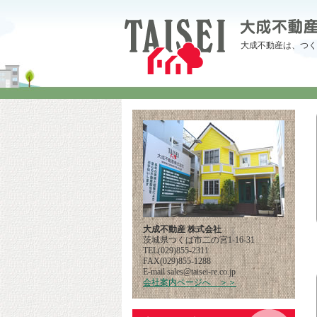
大成不動産は、つく
大成不動産 株式会社
茨城県つくば市二の宮1-16-31
TEL(029)855-2311
FAX(029)855-1288
E-mail
pj.oc.er-iesiat@selas
会社案内ページへ ＞＞