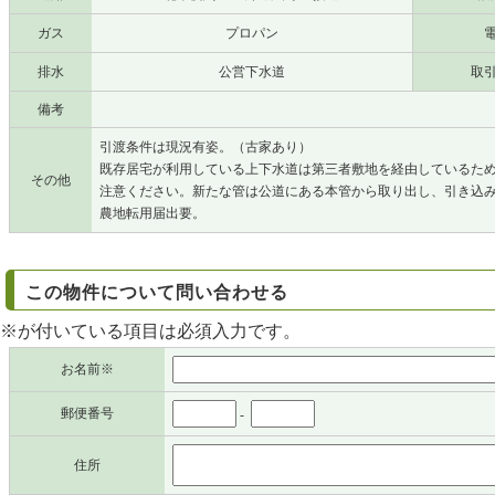
ガス
プロパン
排水
公営下水道
取
備考
引渡条件は現況有姿。（古家あり）
既存居宅が利用している上下水道は第三者敷地を経由しているた
その他
注意ください。新たな管は公道にある本管から取り出し、引き込
農地転用届出要。
この物件について問い合わせる
※が付いている項目は必須入力です。
お名前※
郵便番号
-
住所