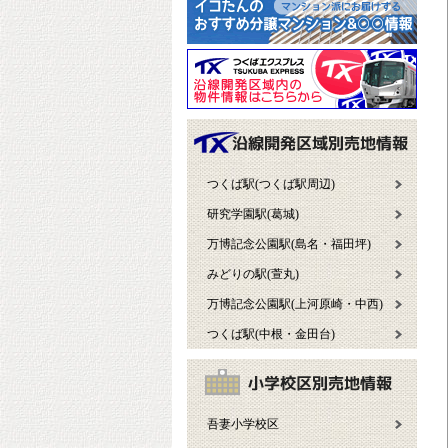
つくば駅(つくば駅周辺)
研究学園駅(葛城)
万博記念公園駅(島名・福田坪)
みどりの駅(萱丸)
万博記念公園駅(上河原崎・中西)
つくば駅(中根・金田台)
吾妻小学校区