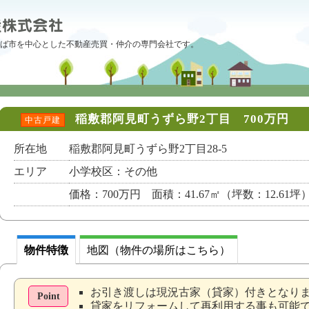
ば市を中心とした不動産売買・仲介の専門会社です。
稲敷郡阿見町うずら野2丁目 700万円
中古戸建
所在地
稲敷郡阿見町うずら野2丁目28-5
エリア
小学校区：その他
価格：700万円 面積：41.67㎡（坪数：12.61坪
物件特徴
地図（物件の場所はこちら）
お引き渡しは現況古家（貸家）付きとなり
Point
貸家をリフォームして再利用する事も可能