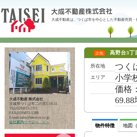
大成不動産は、つくば市を中心とした不動産売買・
高野台3丁目
土地
つくば
所在地
小学
エリア
価格：
69.8
大成不動産 株式会社
茨城県つくば市二の宮1-16-31
TEL(029)855-2311
FAX(029)855-1288
E-mail
pj.oc.er-iesiat@selas
会社案内ページへ ＞＞
物件特徴
地図