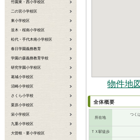
竹園東・西小学校区
二の宮小学校区
東小学校区
並木・桜南小学校区
松代・手代木南小学校区
春日学園義務教育
学園の森義務教育学校
研究学園小学校区
葛城小学校区
物件地
沼崎小学校区
さくら小学校
全体概要
栗原小学校区
栄小学校区
つくば
所在地
九重小学校区
ＴＸ駅徒歩
大曽根・要小学校区