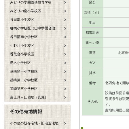
みどりの学園義務教育学校
区分
みどりの南小学校区
面積（㎡）
谷田部小学校区
地目
柳橋小学校区（山中学園台他）
都市計画
谷田部南小学校区
建ぺい率
小野川小学校区
道路
北東側
香取台小学校区
島名小学校区
ガス
茎崎第一小学校区
排水
茎崎第二小学校区
備考
北西角地で開
茎崎第三小学校区
設備は前面公
富士見ヶ丘団地（真瀬）
引渡条件は現
その他
す。
農地転用届出
その他の既存宅地・旧宅造法地