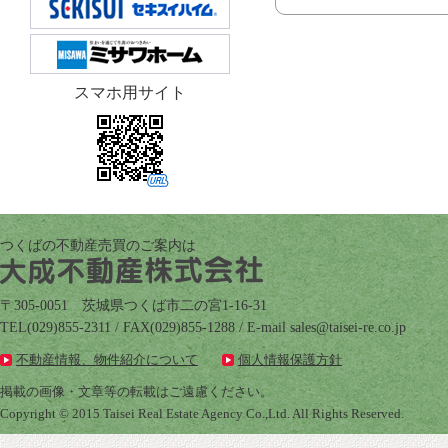
スマホ用サイト
つくばの不動産売買のご案内は
〒305-0051 茨城県つくば市二の宮1-16-31
TEL(029)855-2311 / FAX(029)855-1288 / E-mail
pj.oc.er-iesiat@selas
不動産情報、物件紹介について
個人情報保護方針
掲載の画像・文章等の転載はご遠慮ください。
Copyright © 2015 Taisei Real Estate Agency Co.,Ltd. All Rights Reserved.