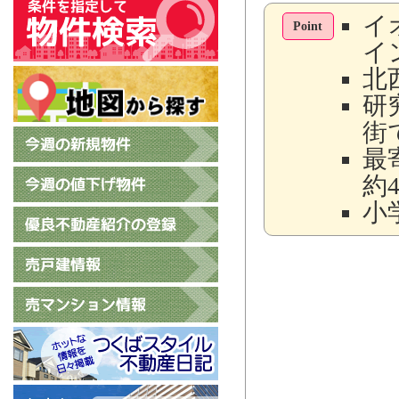
イ
Point
イ
北
研
街
最
約4
小