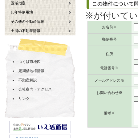
区域指定
この物件について
10年特例用地
※が付いてい
その他の不動産情報
お名前※
土浦の不動産情報
郵便番号
住所
つくば市地図
電話番号※
定期借地権情報
不動産解説
メールアドレス※
会社案内・アクセス
お問い合わせ※
リンク
備考※