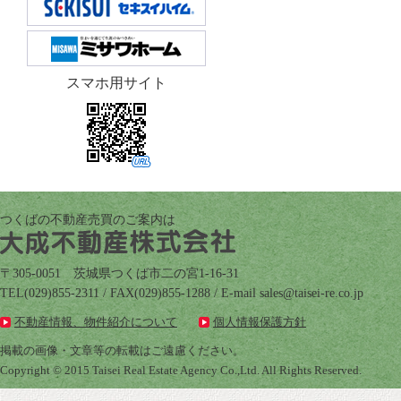
スマホ用サイト
つくばの不動産売買のご案内は
〒305-0051 茨城県つくば市二の宮1-16-31
TEL(029)855-2311 / FAX(029)855-1288 / E-mail
pj.oc.er-iesiat@selas
不動産情報、物件紹介について
個人情報保護方針
掲載の画像・文章等の転載はご遠慮ください。
Copyright © 2015 Taisei Real Estate Agency Co.,Ltd. All Rights Reserved.