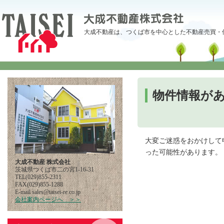
大成不動産は、つくば市を中心とした不動産売買・
物件情報が
大変ご迷惑をおかけして
った可能性があります。
大成不動産 株式会社
茨城県つくば市二の宮1-16-31
TEL(029)855-2311
FAX(029)855-1288
E-mail
pj.oc.er-iesiat@selas
会社案内ページへ ＞＞