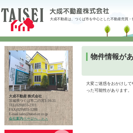
大成不動産は、つくば市を中心とした不動産売買・
物件情報が
大変ご迷惑をおかけして
った可能性があります。
大成不動産 株式会社
茨城県つくば市二の宮1-16-31
TEL(029)855-2311
FAX(029)855-1288
E-mail
pj.oc.er-iesiat@selas
会社案内ページへ ＞＞