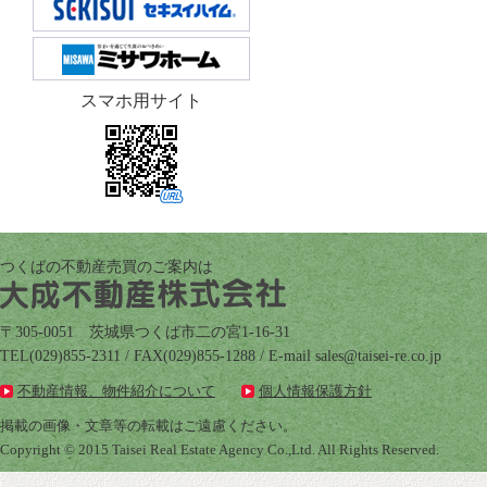
スマホ用サイト
つくばの不動産売買のご案内は
〒305-0051 茨城県つくば市二の宮1-16-31
TEL(029)855-2311 / FAX(029)855-1288 / E-mail
pj.oc.er-iesiat@selas
不動産情報、物件紹介について
個人情報保護方針
掲載の画像・文章等の転載はご遠慮ください。
Copyright © 2015 Taisei Real Estate Agency Co.,Ltd. All Rights Reserved.